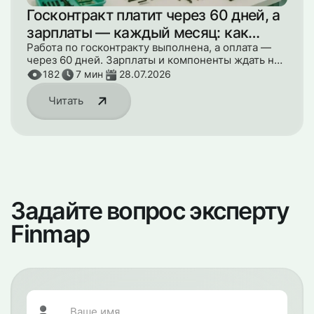
Госконтракт платит через 60 дней, а
зарплаты — каждый месяц: как
пережить кассовый разрыв
Работа по госконтракту выполнена, а оплата —
через 60 дней. Зарплаты и компоненты ждать не
могут. Как пройти этот разрыв без паники и
182
7
мин
28.07.2026
кредитов.
Читать
Задайте вопрос эксперту
Finmap