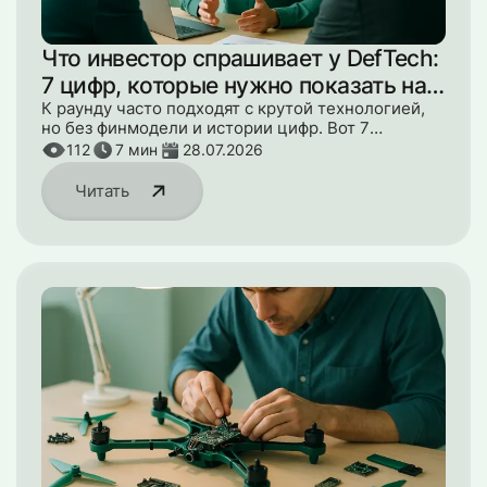
Что инвестор спрашивает у DefTech:
7 цифр, которые нужно показать на
due diligence
К раунду часто подходят с крутой технологией,
но без финмодели и истории цифр. Вот 7
показателей, которые инвестор попросит на due
112
7
мин
28.07.2026
diligence.
Читать