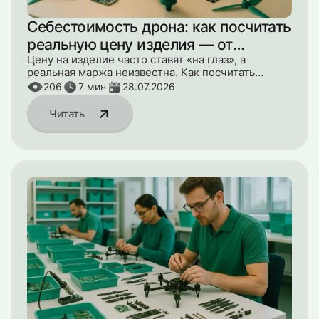
Себестоимость дрона: как посчитать
реальную цену изделия — от
компонентов до часов инженеров
Цену на изделие часто ставят «на глаз», а
реальная маржа неизвестна. Как посчитать
настоящую себестоимость — от компонентов до
206
7
мин
28.07.2026
часов инженеров и R&D.
Читать