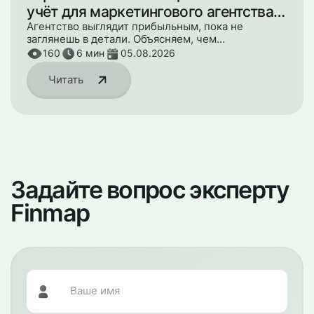
учёт для маркетингового агентства:
с чего начать
Агентство выглядит прибыльным, пока не
заглянешь в детали. Объясняем, чем
управленческий учёт отличается от финансового
160
6
мин
05.08.2026
и с каких трёх шагов начать наводить порядок в
деньгах.
Читать
Задайте вопрос эксперту
Finmap