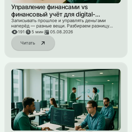
Управление финансами vs
финансовый учёт для digital-
агентства: в чём разница
Записывать прошлое и управлять деньгами
наперёд — разные вещи. Разбираем разницу
между финансовым учётом и управлением
191
5
мин
05.08.2026
финансами и почему digital-агентству нужно и то,
и другое.
Читать