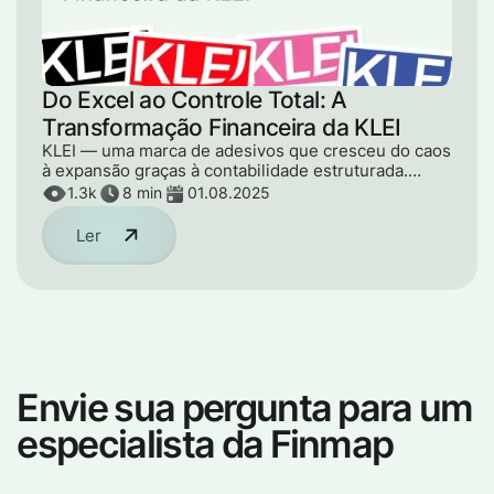
Do Excel ao Controle Total: A
Transformação Financeira da KLEI
KLEI — uma marca de adesivos que cresceu do caos
à expansão graças à contabilidade estruturada.
Saiba como a Finmap ajudou a colocar as finanças
1.3k
8 min
01.08.2025
em ordem, evitar déficits de caixa e se preparar
para investimentos.
Ler
Envie sua pergunta para um
especialista da Finmap