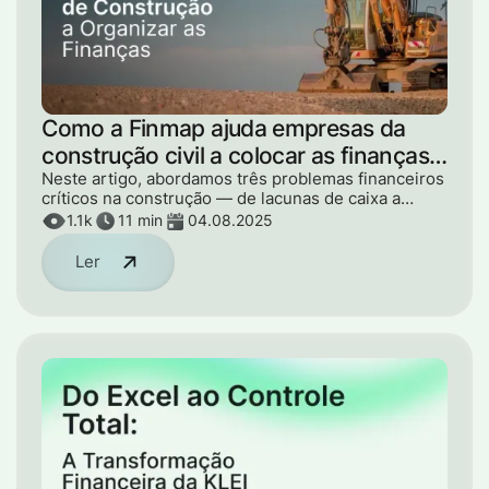
Como a Finmap ajuda empresas da
construção civil a colocar as finanças
em ordem
Neste artigo, abordamos três problemas financeiros
críticos na construção — de lacunas de caixa a
dinheiro sob responsabilidade que desaparece.
1.1k
11 min
04.08.2025
Mostramos como a Finmap ajuda a controlar esses
pontos, aumentar o lucro e tomar decisões com
Ler
base nos números, e não na intuição.