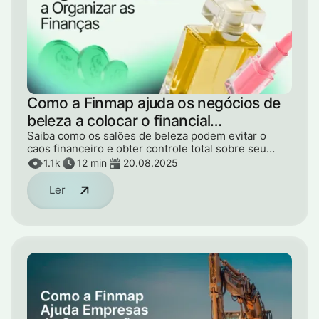
Como a Finmap ajuda os negócios de
beleza a colocar o financial
management em ordem
Saiba como os salões de beleza podem evitar o
caos financeiro e obter controle total sobre seu
dinheiro. Este artigo revela erros comuns, dicas de
1.1k
12 min
20.08.2025
especialistas e etapas práticas para construir um
negócio lucrativo e estável.
Ler