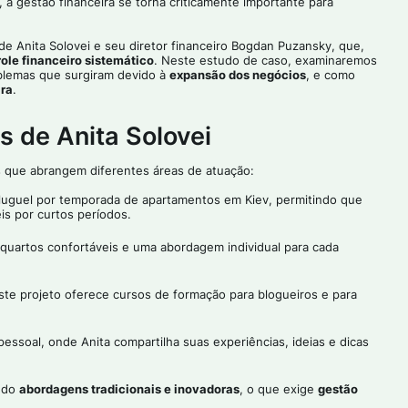
a gestão financeira se torna criticamente importante para
de Anita Solovei e seu diretor financeiro Bogdan Puzansky, que,
ole financeiro sistemático
. Neste estudo de caso, examinaremos
blemas que surgiram devido à
expansão dos negócios
, e como
ira
.
s de Anita Solovei
s que abrangem diferentes áreas de atuação:
aluguel por temporada de apartamentos em Kiev, permitindo que
s por curtos períodos.
quartos confortáveis e uma abordagem individual para cada
Este projeto oferece cursos de formação para blogueiros e para
essoal, onde Anita compartilha suas experiências, ideias e dicas
ando
abordagens tradicionais e inovadoras
, o que exige
gestão