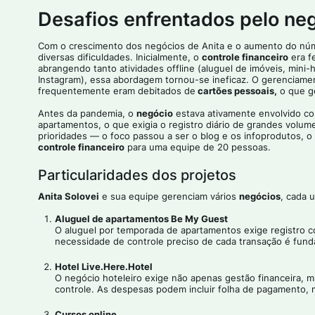
Desafios enfrentados pelo ne
Com o crescimento dos negócios de Anita e o aumento do nú
diversas dificuldades. Inicialmente, o
controle financeiro
era f
abrangendo tanto atividades offline (aluguel de imóveis, mini-
Instagram), essa abordagem tornou-se ineficaz. O gerenciam
frequentemente eram debitados de
cartões pessoais,
o que g
Antes da pandemia, o
negócio
estava ativamente envolvido c
apartamentos, o que exigia o registro diário de grandes volum
prioridades — o foco passou a ser o blog e os infoprodutos, 
controle financeiro
para uma equipe de 20 pessoas.
Particularidades dos projetos
Anita Solovei
e sua equipe gerenciam vários
negócios
, cada 
Aluguel de apartamentos Be My Guest
O aluguel por temporada de apartamentos exige registro 
necessidade de controle preciso de cada transação é funda
Hotel Live.Here.Hotel
O negócio hoteleiro exige não apenas gestão financeira, 
controle. As despesas podem incluir folha de pagamento, 
Cursos online