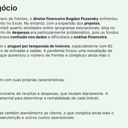
gócio
mero de frentes, o
diretor financeiro Bogdan Puzansky
enfrentou
eito no Excel. No entanto, com a expansão dos
projetos
,
hotel) quanto atividades online (programas educacionais, blog no
ento de
despesas
era particularmente problemático, pois os fundos
erava
confusão nos dados
e dificultava a
análise financeira
.
om o
aluguel por temporada de imóveis
, especialmente com 60
es de entradas e saídas. A pandemia forçou uma reavaliação de
o que aumentou o número de frentes e complicou ainda mais o
um com suas próprias características:
constante de receitas e despesas, que mudam diariamente. A
mental para determinar a rentabilidade de cada imóvel.
mas também atendimento ao cliente, o que complica ainda mais o
manutenção e outros custos operacionais.