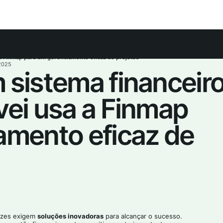
 a Finmap para um gerenciamento eficaz de projetos
.2025
sistema financeiro
vei usa a Finmap
amento eficaz de
ezes exigem
soluções inovadoras
para alcançar o sucesso.