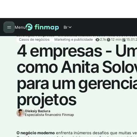
Menu
Br
Lar
/
Blogue
/
4 empresas - Um sistema financeiro: como Anita Solovei usa
Casos de negócios
Marketing e publicidade
2.1k
12 min
15.01
4 empresas - Um 
como Anita Solo
para um gerenci
projetos
Oleksiy Baziura
Especialista financeiro Finmap
O negócio moderno
enfrenta inúmeros desafios que muitas v