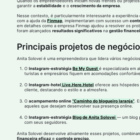
Quando os empreendedores iniciam novas frentes ou projetos, 
garantir a
estabilidade
e o
crescimento da empresa
.
Nesse contexto, é particularmente interessante a experiência 
com a ajuda da
Finmap
, implementaram com sucesso um
contr
em detalhes como a empresa Finmap ajudou a resolver os pro
foram alcançados
resultados significativos
na
gestão finance
Principais projetos de negócio
Anita Solovei é uma empreendedora que lidera vários negócio
O
Instagram-estratégia
Be My Guest
é especializada em 
turistas e empresários fiquem em acomodações confortávei
O
Instagram-hotel
Live.Here.Hotel
oferece aos hóspedes
cliente, destacando o estilo e a atmosfera.
O
acampamento online
“Caminho do blogueiro laranja”
. 
aqueles que desejam desenvolver sua presença online.
O
Instagram-estratégia
Blog de Anita Solovei
— um blog p
com seus seguidores.
Anita Solovei desenvolve ativamente esses projetos, combin
financeira eficaz
e
controle preciso
.