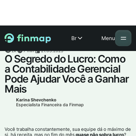
Br
Menu
2k
7 min
21.03.2025
O Segredo do Lucro: Como
a Contabilidade Gerencial
Pode Ajudar Você a Ganhar
Mais
Karina Shevchenko
Especialista Financeira da Finmap
Você trabalha constantemente, sua equipe dá o máximo de
si, há receita, mas no fim do mês
quase não sobra lucro
?