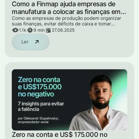
Como a Finmap ajuda empresas de
manufatura a colocar as finanças em
ordem
Como as empresas de produção podem organizar
suas finanças, evitar déficits de caixa e tomar
decisões fundamentadas — com base em casos
1.1k
9 min
27.08.2025
reais e soluções.
Ler
Zero na conta e US$ 175.000 no