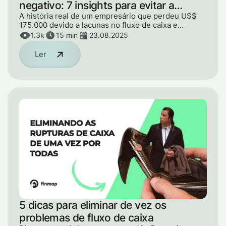
negativo: 7 insights para evitar a
falência
A história real de um empresário que perdeu US$
175.000 devido a lacunas no fluxo de caixa e
parcerias fracassadas. Sete insights sobre gestão
1.3k
15 min
23.08.2025
financeira, controle de dinheiro e estratégia para
ajudá-lo a evitar a falência.
Ler
5 dicas para eliminar de vez os
problemas de fluxo de caixa