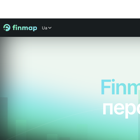
Ua
Finm
пер