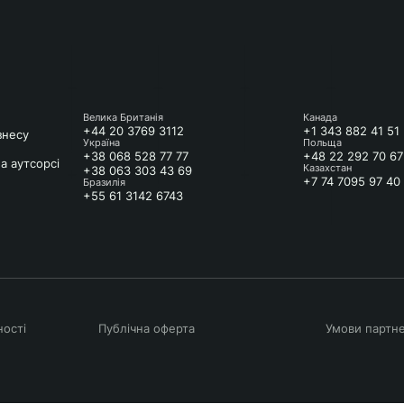
Велика Британія
Канада
+44 20 3769 3112
+1 343 882 41 51
знесу
Україна
Польща
+38 068 528 77 77
+48 22 292 70 67
а аутсорсі
Казахстан
+38 063 303 43 69
+7 74 7095 97 40
Бразилія
+55 61 3142 6743
ності
Публічна оферта
Умови партн