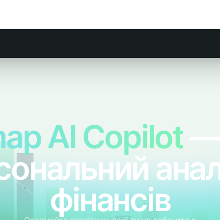
ap AI Copilot
— 
сональний анал
фінансів