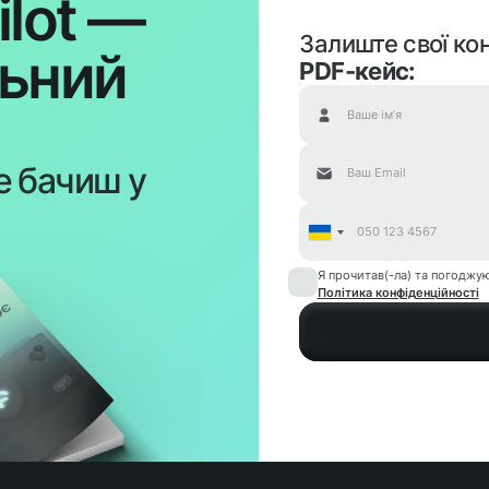
ilot —
Залиште свої ко
льний
PDF-кейс:
е бачиш у
Я прочитав(-ла) та погоджу
Політика конфіденційності