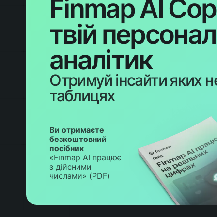
Finmap AI Cop
твій персона
аналітик
Отримуй інсайти яких н
таблицях
Ви отримаєте
безкоштовний
посібник
«Finmap AI працює
з дійсними
числами» (PDF)