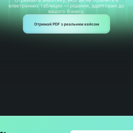
Отримайте аналітику, якої ви не побачите в
електронних таблицях — рішення, адаптовані до
вашого бізнесу.
Отримай PDF з реальним кейсом