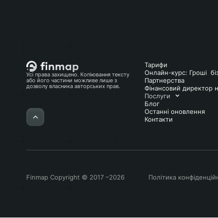
Тарифи
Онлайн-курс: Гроші бі
Усі права захищено. Копіювання тексту
Партнерства
або його частини можливе лише з
дозволу власника авторських прав.
Фінансовий директор н
Послуги
Блог
Останні оновлення
Контакти
Finmap Сopyright © 2017 –2026
Політика конфіденцій