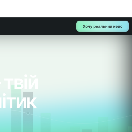
Хочу реальний кейс
твій
ітик